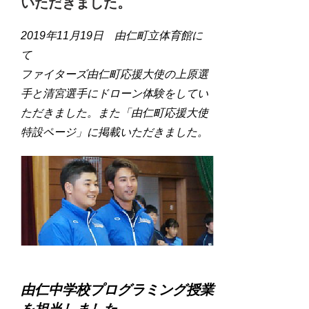
いただきました。
2019年11月19日 由仁町立体育館に
て
ファイターズ由仁町応援大使の上原選
手と清宮選手にドローン体験をしてい
ただきました。また「
由仁町応援大使
特設ページ」に掲載いただきました。
由仁中学校プログラミング授業