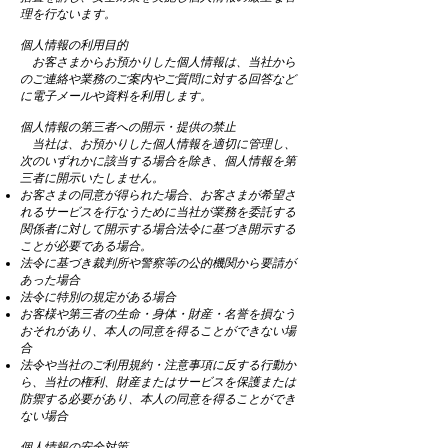
理を行ないます。
個人情報の利用目的
お客さまからお預かりした個人情報は、当社から
のご連絡や業務のご案内やご質問に対する回答など
に電子メールや資料を利用します。
個人情報の第三者への開示・提供の禁止
当社は、お預かりした個人情報を適切に管理し、
次のいずれかに該当する場合を除き、個人情報を第
三者に開示いたしません。
お客さまの同意が得られた場合、お客さまが希望さ
れるサービスを行なうために当社が業務を委託する
関係者に対して開示する場合法令に基づき開示する
ことが必要である場合。
法令に基づき裁判所や警察等の公的機関から要請が
あった場合
法令に特別の規定がある場合
お客様や第三者の生命・身体・財産・名誉を損なう
おそれがあり、本人の同意を得ることができない場
合
法令や当社のご利用規約・注意事項に反する行動か
ら、当社の権利、財産またはサービスを保護または
防禦する必要があり、本人の同意を得ることができ
ない場合
個人情報の安全対策