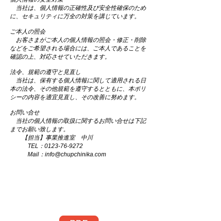
当社は、個人情報の正確性及び安全性確保のため
に、セキュリティに万全の対策を講じています。
ご本人の照会
お客さまがご本人の個人情報の照会・修正・削除
などをご希望される場合には、ご本人であることを
確認の上、対応させていただきます。
法令、規範の遵守と見直し
当社は、保有する個人情報に関して適用される日
本の法令、その他規範を遵守するとともに、本ポリ
シーの内容を適宜見直し、その改善に努めます。
お問い合せ
当社の個人情報の取扱に関するお問い合せは下記
までお願い致します。
【担当】事業推進室 中川
TEL：0123-76-9272
Mail：info@chupchinika.com