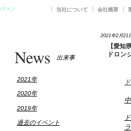
ログイン
ホーム
当社について
会社概要
2021年2月21
【愛知
News
​ドロ
​出来事
2021年
ド
2020年
2019年
ド
過去のイベント
ラ