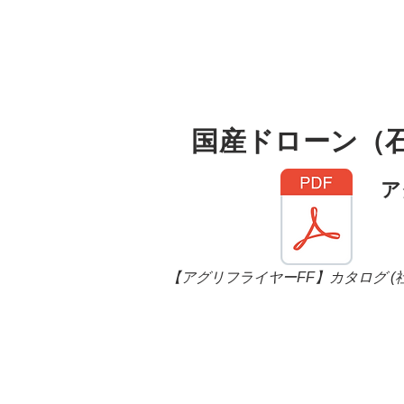
国産ドローン（石
​
【アグリフライヤーFF】カタログ (社名