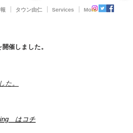
情報
タウン由仁
Services
More
を開催しました。
した。
ing はコチ