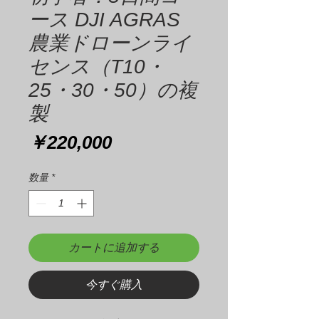
ース DJI AGRAS
農業ドローンライ
センス（T10・
25・30・50）の複
製
価
￥220,000
格
数量
*
カートに追加する
今すぐ購入