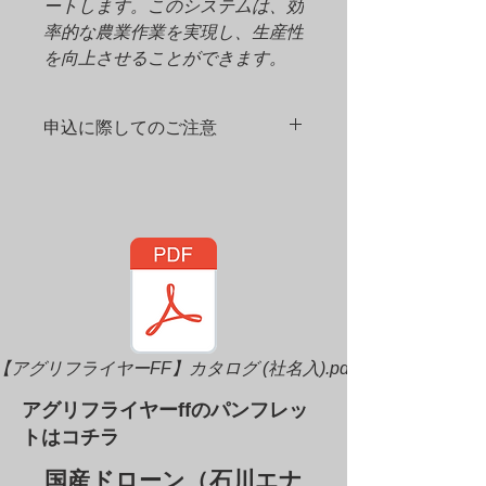
ートします。このシステムは、効
率的な農業作業を実現し、生産性
を向上させることができます。
申込に際してのご注意
1．北海道以外の販売は原則いたして
おりません。
2．本製品の購入後のキャンセル・契
約条項以外の理由による返品は原則受
け付けません。
3．売買契約書を個別に締結させてい
ただきます。
【アグリフライヤーFF】カタログ (社名入).pdf
​アグリフライヤーffのパンフレッ
トはコチラ
国産ドローン（石川エナ