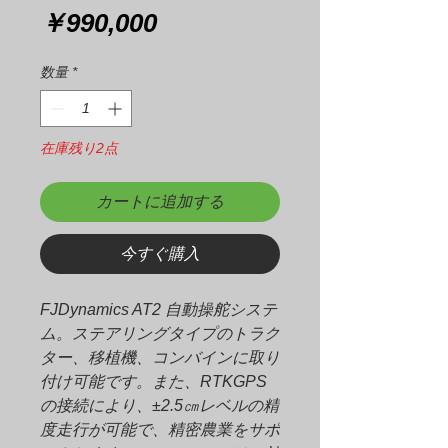
価
￥990,000
格
数量
*
在庫残り2点
カートに追加する
今すぐ購入
FJDynamics AT2 自動操舵システ
ム。ステアリングタイプのトラク
ター、移植機、コンバインに取り
付け可能です。また、RTKGPS
の接続により、±2.5㎝レベルの精
度走行が可能で、精密農業をサポ