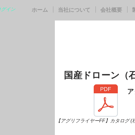
ログイン
ホーム
当社について
会社概要
国産ドローン（石
​
【アグリフライヤーFF】カタログ (社名