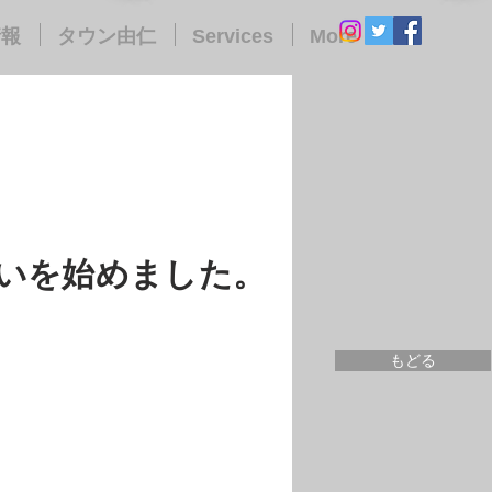
情報
タウン由仁
Services
More
いを始めました。
もどる